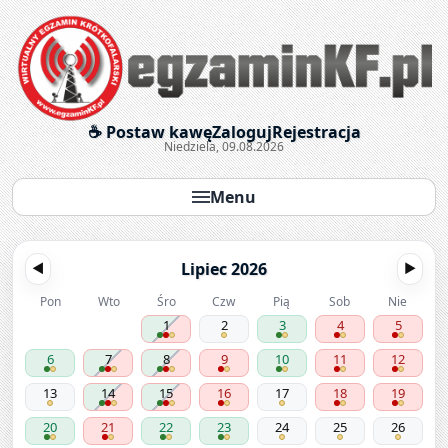
Egzaminy krótkofalarskie onl
☕ Postaw kawę
Zaloguj
Rejestracja
Niedziela, 09.08.2026
Menu
Lipiec 2026
◀
▶
Pon
Wto
Śro
Czw
Pią
Sob
Nie
1
2
3
4
5
6
7
8
9
10
11
12
13
14
15
16
17
18
19
20
21
22
23
24
25
26