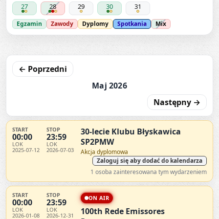
27
28
29
30
31
Egzamin
Zawody
Dyplomy
Spotkania
Mix
← Poprzedni
Maj 2026
Następny →
START
STOP
30-lecie Klubu Błyskawica
00:00
23:59
SP2PMW
LOK
LOK
2025-07-12
2026-07-03
Akcja dyplomowa
Zaloguj się aby dodać do kalendarza
1 osoba zainteresowana tym wydarzeniem
START
STOP
ON AIR
00:00
23:59
LOK
LOK
100th Rede Emissores
2026-01-08
2026-12-31