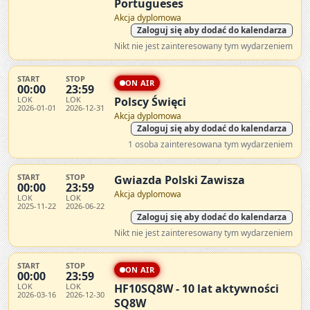
Portugueses
Akcja dyplomowa
Zaloguj się aby dodać do kalendarza
Nikt nie jest zainteresowany tym wydarzeniem
START
STOP
ON AIR
00:00
23:59
LOK
LOK
Polscy Święci
2026-01-01
2026-12-31
Akcja dyplomowa
Zaloguj się aby dodać do kalendarza
1 osoba zainteresowana tym wydarzeniem
START
STOP
Gwiazda Polski Zawisza
00:00
23:59
Akcja dyplomowa
LOK
LOK
2025-11-22
2026-06-22
Zaloguj się aby dodać do kalendarza
Nikt nie jest zainteresowany tym wydarzeniem
START
STOP
ON AIR
00:00
23:59
LOK
LOK
HF10SQ8W - 10 lat aktywności
2026-03-16
2026-12-30
SQ8W