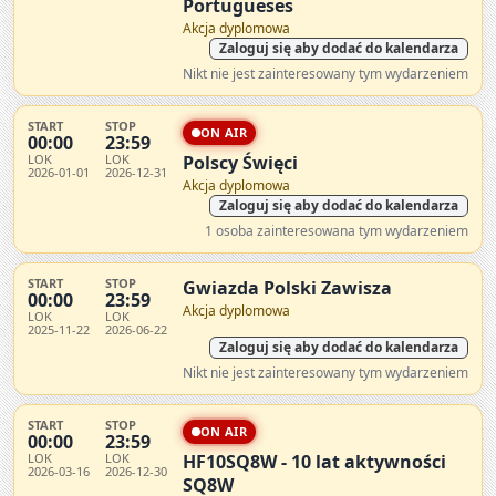
Portugueses
Akcja dyplomowa
Zaloguj się aby dodać do kalendarza
Nikt nie jest zainteresowany tym wydarzeniem
START
STOP
ON AIR
00:00
23:59
LOK
LOK
Polscy Święci
2026-01-01
2026-12-31
Akcja dyplomowa
Zaloguj się aby dodać do kalendarza
1 osoba zainteresowana tym wydarzeniem
START
STOP
Gwiazda Polski Zawisza
00:00
23:59
Akcja dyplomowa
LOK
LOK
2025-11-22
2026-06-22
Zaloguj się aby dodać do kalendarza
Nikt nie jest zainteresowany tym wydarzeniem
START
STOP
ON AIR
00:00
23:59
LOK
LOK
HF10SQ8W - 10 lat aktywności
2026-03-16
2026-12-30
SQ8W