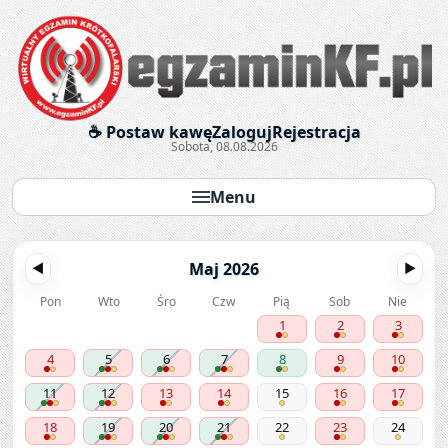
Egzaminy krótkofalarskie onl
☕ Postaw kawę
Zaloguj
Rejestracja
Sobota, 08.08.2026
Menu
Maj 2026
◀
▶
Pon
Wto
Śro
Czw
Pią
Sob
Nie
1
2
3
4
5
6
7
8
9
10
11
12
13
14
15
16
17
18
19
20
21
22
23
24