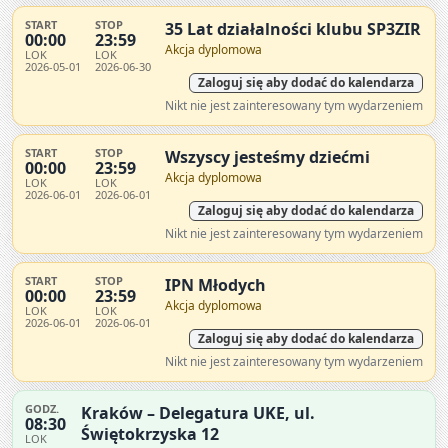
START
STOP
35 Lat działalności klubu SP3ZIR
00:00
23:59
Akcja dyplomowa
LOK
LOK
2026-05-01
2026-06-30
Zaloguj się aby dodać do kalendarza
Nikt nie jest zainteresowany tym wydarzeniem
START
STOP
Wszyscy jesteśmy dziećmi
00:00
23:59
Akcja dyplomowa
LOK
LOK
2026-06-01
2026-06-01
Zaloguj się aby dodać do kalendarza
Nikt nie jest zainteresowany tym wydarzeniem
START
STOP
IPN Młodych
00:00
23:59
Akcja dyplomowa
LOK
LOK
2026-06-01
2026-06-01
Zaloguj się aby dodać do kalendarza
Nikt nie jest zainteresowany tym wydarzeniem
GODZ.
Kraków – Delegatura UKE, ul.
08:30
Świętokrzyska 12
LOK