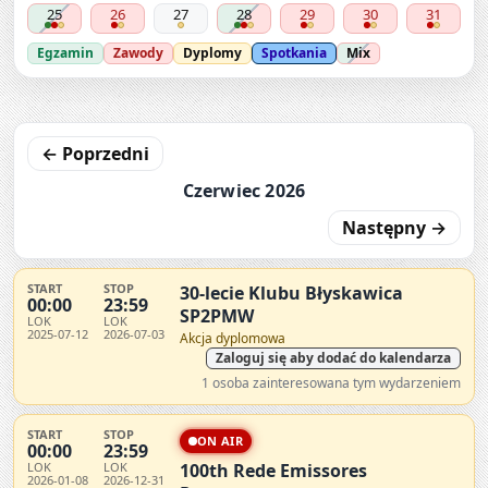
25
26
27
28
29
30
31
Egzamin
Zawody
Dyplomy
Spotkania
Mix
← Poprzedni
Czerwiec 2026
Następny →
START
STOP
30-lecie Klubu Błyskawica
00:00
23:59
SP2PMW
LOK
LOK
2025-07-12
2026-07-03
Akcja dyplomowa
Zaloguj się aby dodać do kalendarza
1 osoba zainteresowana tym wydarzeniem
START
STOP
ON AIR
00:00
23:59
LOK
LOK
100th Rede Emissores
2026-01-08
2026-12-31