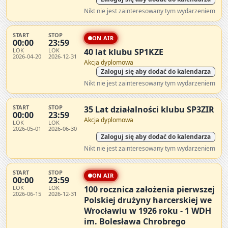
Nikt nie jest zainteresowany tym wydarzeniem
START
STOP
ON AIR
00:00
23:59
LOK
LOK
40 lat klubu SP1KZE
2026-04-20
2026-12-31
Akcja dyplomowa
Zaloguj się aby dodać do kalendarza
Nikt nie jest zainteresowany tym wydarzeniem
START
STOP
35 Lat działalności klubu SP3ZIR
00:00
23:59
Akcja dyplomowa
LOK
LOK
2026-05-01
2026-06-30
Zaloguj się aby dodać do kalendarza
Nikt nie jest zainteresowany tym wydarzeniem
START
STOP
ON AIR
00:00
23:59
LOK
LOK
100 rocznica założenia pierwszej
2026-06-15
2026-12-31
Polskiej drużyny harcerskiej we
Wrocławiu w 1926 roku - 1 WDH
im. Bolesława Chrobrego