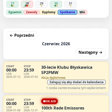
27
28
29
30
31
Egzamin
Zawody
Dyplomy
Spotkania
Mix
← Poprzedni
Czerwiec 2026
Następny →
START
STOP
30-lecie Klubu Błyskawica
00:00
23:59
SP2PMW
LOK
LOK
2025-07-12
2026-07-03
Akcja dyplomowa
Zaloguj się aby dodać do kalendarza
1 osoba zainteresowana tym wydarzeniem
START
STOP
ON AIR
00:00
23:59
LOK
LOK
100th Rede Emissores
2026-01-08
2026-12-31