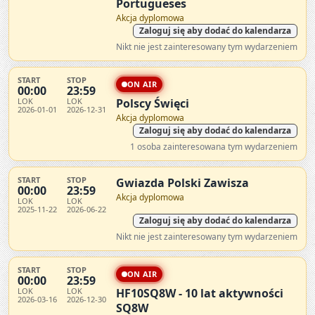
Portugueses
Akcja dyplomowa
Zaloguj się aby dodać do kalendarza
Nikt nie jest zainteresowany tym wydarzeniem
START
STOP
ON AIR
00:00
23:59
LOK
LOK
Polscy Święci
2026-01-01
2026-12-31
Akcja dyplomowa
Zaloguj się aby dodać do kalendarza
1 osoba zainteresowana tym wydarzeniem
START
STOP
Gwiazda Polski Zawisza
00:00
23:59
Akcja dyplomowa
LOK
LOK
2025-11-22
2026-06-22
Zaloguj się aby dodać do kalendarza
Nikt nie jest zainteresowany tym wydarzeniem
START
STOP
ON AIR
00:00
23:59
LOK
LOK
HF10SQ8W - 10 lat aktywności
2026-03-16
2026-12-30
SQ8W