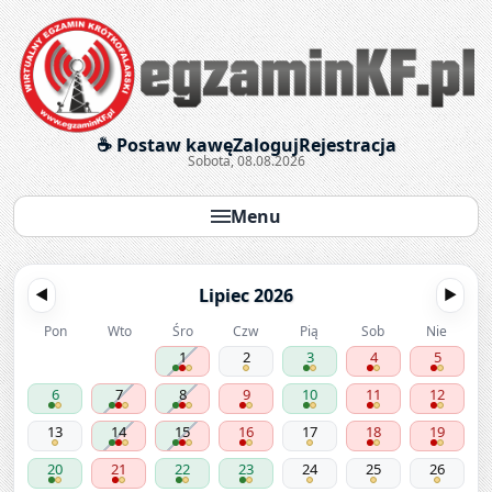
Egzaminy krótkofalarskie onl
☕ Postaw kawę
Zaloguj
Rejestracja
Sobota, 08.08.2026
Menu
Lipiec 2026
◀
▶
Pon
Wto
Śro
Czw
Pią
Sob
Nie
1
2
3
4
5
6
7
8
9
10
11
12
13
14
15
16
17
18
19
20
21
22
23
24
25
26