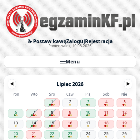
Egzaminy krótkofalarskie onl
☕ Postaw kawę
Zaloguj
Rejestracja
Poniedziałek, 10.08.2026
Menu
Lipiec 2026
◀
▶
Pon
Wto
Śro
Czw
Pią
Sob
Nie
1
2
3
4
5
6
7
8
9
10
11
12
13
14
15
16
17
18
19
20
21
22
23
24
25
26