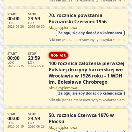
Nikt nie jest zainteresowany tym wydarzeniem
START
STOP
70. rocznica powstania
00:00
23:59
Poznański Czerwiec 1956
LOK
LOK
2026-06-20
2026-06-30
Akcja dyplomowa
Zaloguj się aby dodać do kalendarza
Nikt nie jest zainteresowany tym wydarzeniem
START
STOP
ON AIR
00:00
23:59
LOK
LOK
100 rocznica założenia pierwszej
2026-06-15
2026-12-31
Polskiej drużyny harcerskiej we
Wrocławiu w 1926 roku - 1 WDH
im. Bolesława Chrobrego
Akcja dyplomowa
Zaloguj się aby dodać do kalendarza
Nikt nie jest zainteresowany tym wydarzeniem
START
STOP
50. rocznica Czerwca 1976 w
00:00
23:59
Płocku
LOK
LOK
2026-06-19
2026-06-28
Akcja dyplomowa