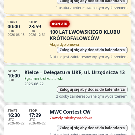
Zaloguj się aby dodać do kalendarza
1 osoba zainteresowana tym wydarzeniem
START
STOP
ON AIR
00:00
23:59
LOK
LOK
100 LAT LWOWSKIEGO KLUBU
2026-06-18
2026-12-31
KRÓTKOFALOWCÓW
Akcja dyplomowa
Zaloguj się aby dodać do kalendarza
Nikt nie jest zainteresowany tym wydarzeniem
GODZ.
Kielce – Delegatura UKE, ul. Urzędnicza 13
10:00
Egzamin krótkofalarski
LOK
2026-06-22
Zaloguj się aby dodać do kalendarza
2 osoby zainteresowane tym wydarzeniem
START
STOP
MWC Contest CW
16:30
17:29
Zawody międzynarodowe
UTC
UTC
2026-06-22
2026-06-22
Zaloguj się aby dodać do kalendarza
Nikt nie jest zainteresowany tym wydarzeniem