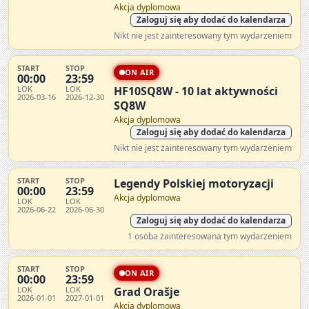
Akcja dyplomowa
Zaloguj się aby dodać do kalendarza
Nikt nie jest zainteresowany tym wydarzeniem
START
STOP
ON AIR
00:00
23:59
LOK
LOK
HF10SQ8W - 10 lat aktywności
2026-03-16
2026-12-30
SQ8W
Akcja dyplomowa
Zaloguj się aby dodać do kalendarza
Nikt nie jest zainteresowany tym wydarzeniem
START
STOP
Legendy Polskiej motoryzacji
00:00
23:59
Akcja dyplomowa
LOK
LOK
2026-06-22
2026-06-30
Zaloguj się aby dodać do kalendarza
1 osoba zainteresowana tym wydarzeniem
START
STOP
ON AIR
00:00
23:59
LOK
LOK
Grad Orašje
2026-01-01
2027-01-01
Akcja dyplomowa