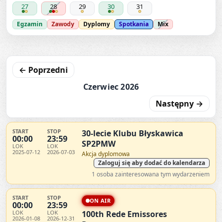
27
28
29
30
31
Egzamin
Zawody
Dyplomy
Spotkania
Mix
← Poprzedni
Czerwiec 2026
Następny →
START
STOP
30-lecie Klubu Błyskawica
00:00
23:59
SP2PMW
LOK
LOK
2025-07-12
2026-07-03
Akcja dyplomowa
Zaloguj się aby dodać do kalendarza
1 osoba zainteresowana tym wydarzeniem
START
STOP
ON AIR
00:00
23:59
LOK
LOK
100th Rede Emissores
2026-01-08
2026-12-31