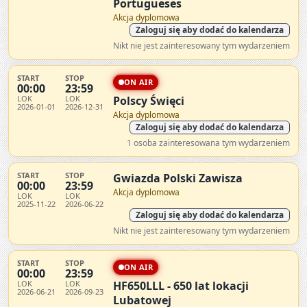
Portugueses
Akcja dyplomowa
Zaloguj się aby dodać do kalendarza
Nikt nie jest zainteresowany tym wydarzeniem
START
STOP
ON AIR
00:00
23:59
LOK
LOK
Polscy Święci
2026-01-01
2026-12-31
Akcja dyplomowa
Zaloguj się aby dodać do kalendarza
1 osoba zainteresowana tym wydarzeniem
START
STOP
Gwiazda Polski Zawisza
00:00
23:59
Akcja dyplomowa
LOK
LOK
2025-11-22
2026-06-22
Zaloguj się aby dodać do kalendarza
Nikt nie jest zainteresowany tym wydarzeniem
START
STOP
ON AIR
00:00
23:59
LOK
LOK
HF650LLL - 650 lat lokacji
2026-06-21
2026-09-23
Lubatowej