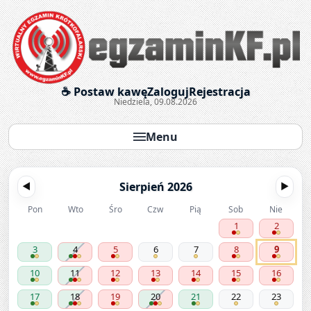
Egzaminy krótkofalarskie onl
☕ Postaw kawę
Zaloguj
Rejestracja
Niedziela, 09.08.2026
Menu
Sierpień 2026
◀
▶
Pon
Wto
Śro
Czw
Pią
Sob
Nie
1
2
3
4
5
6
7
8
9
10
11
12
13
14
15
16
17
18
19
20
21
22
23