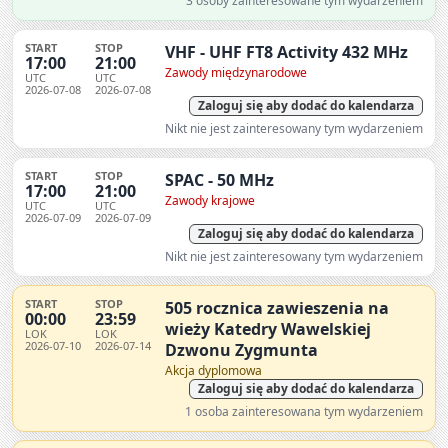
3 osoby zainteresowane tym wydarzeniem
START
STOP
VHF - UHF FT8 Activity 432 MHz
17:00
21:00
Zawody międzynarodowe
UTC
UTC
2026-07-08
2026-07-08
Zaloguj się aby dodać do kalendarza
Nikt nie jest zainteresowany tym wydarzeniem
START
STOP
SPAC - 50 MHz
17:00
21:00
Zawody krajowe
UTC
UTC
2026-07-09
2026-07-09
Zaloguj się aby dodać do kalendarza
Nikt nie jest zainteresowany tym wydarzeniem
START
STOP
505 rocznica zawieszenia na
00:00
23:59
wieży Katedry Wawelskiej
LOK
LOK
2026-07-10
2026-07-14
Dzwonu Zygmunta
Akcja dyplomowa
Zaloguj się aby dodać do kalendarza
1 osoba zainteresowana tym wydarzeniem