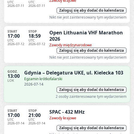
Zawody krajowe
UTC
UTC
2026-07-11
2026-07-11
Zaloguj się aby dodać do kalendarza
Nikt nie jest zainteresowany tym wydarzeniem
START
STOP
Open Lithuania VHF Marathon
17:00
18:59
2026
UTC
UTC
2026-07-12
2026-07-12
Zawody międzynarodowe
Zaloguj się aby dodać do kalendarza
Nikt nie jest zainteresowany tym wydarzeniem
GODZ.
Gdynia – Delegatura UKE, ul. Kielecka 103
13:00
Egzamin krótkofalarski
LOK
2026-07-14
Zaloguj się aby dodać do kalendarza
2 osoby zainteresowane tym wydarzeniem
START
STOP
SPAC - 432 MHz
17:00
21:00
Zawody krajowe
UTC
UTC
2026-07-14
2026-07-14
Zaloguj się aby dodać do kalendarza