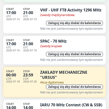
START
STOP
VHF - UHF FT8 Activity 1296 MHz
17:00
21:00
Zawody międzynarodowe
UTC
UTC
2026-07-15
2026-07-15
Zaloguj się aby dodać do kalendarza
Nikt nie jest zainteresowany tym wydarzeniem
START
STOP
SPAC - 70 MHz
17:00
21:00
Zawody krajowe
UTC
UTC
2026-07-16
2026-07-16
Zaloguj się aby dodać do kalendarza
Nikt nie jest zainteresowany tym wydarzeniem
START
STOP
ZAKŁADY MECHANICZNE
00:00
23:59
"URSUS"
LOK
LOK
2026-07-18
2026-07-26
Akcja dyplomowa
Zaloguj się aby dodać do kalendarza
Nikt nie jest zainteresowany tym wydarzeniem
START
STOP
IARU 70 MHz Contest (CW & SSB)
14:00
14:00