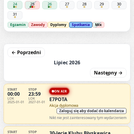
24
25
26
27
28
29
30
31
Egzamin
Zawody
Dyplomy
Spotkania
Mix
← Poprzedni
Lipiec 2026
Następny →
START
STOP
ON AIR
00:00
23:59
LOK
LOK
E7POTA
2025-01-01
2027-01-01
Akcja dyplomowa
Zaloguj się aby dodać do kalendarza
Nikt nie jest zainteresowany tym wydarzeniem
START
STOP
30-lecie Klubu Błyskawica