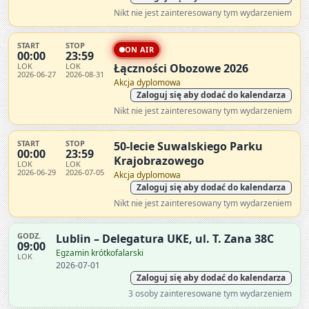
Nikt nie jest zainteresowany tym wydarzeniem
START
STOP
ON AIR
00:00
23:59
LOK
LOK
Łączności Obozowe 2026
2026-06-27
2026-08-31
Akcja dyplomowa
Zaloguj się aby dodać do kalendarza
Nikt nie jest zainteresowany tym wydarzeniem
START
STOP
50-lecie Suwalskiego Parku
00:00
23:59
Krajobrazowego
LOK
LOK
2026-06-29
2026-07-05
Akcja dyplomowa
Zaloguj się aby dodać do kalendarza
Nikt nie jest zainteresowany tym wydarzeniem
GODZ.
Lublin – Delegatura UKE, ul. T. Zana 38C
09:00
Egzamin krótkofalarski
LOK
2026-07-01
Zaloguj się aby dodać do kalendarza
3 osoby zainteresowane tym wydarzeniem