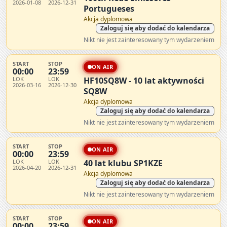
2026-01-08
2026-12-31
Portugueses
Akcja dyplomowa
Zaloguj się aby dodać do kalendarza
Nikt nie jest zainteresowany tym wydarzeniem
START
STOP
ON AIR
00:00
23:59
LOK
LOK
HF10SQ8W - 10 lat aktywności
2026-03-16
2026-12-30
SQ8W
Akcja dyplomowa
Zaloguj się aby dodać do kalendarza
Nikt nie jest zainteresowany tym wydarzeniem
START
STOP
ON AIR
00:00
23:59
LOK
LOK
40 lat klubu SP1KZE
2026-04-20
2026-12-31
Akcja dyplomowa
Zaloguj się aby dodać do kalendarza
Nikt nie jest zainteresowany tym wydarzeniem
START
STOP
ON AIR
00:00
23:59