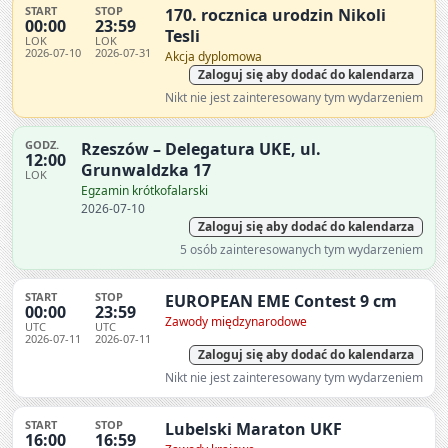
START
STOP
170. rocznica urodzin Nikoli
00:00
23:59
Tesli
LOK
LOK
2026-07-10
2026-07-31
Akcja dyplomowa
Zaloguj się aby dodać do kalendarza
Nikt nie jest zainteresowany tym wydarzeniem
GODZ.
Rzeszów – Delegatura UKE, ul.
12:00
Grunwaldzka 17
LOK
Egzamin krótkofalarski
2026-07-10
Zaloguj się aby dodać do kalendarza
5 osób zainteresowanych tym wydarzeniem
START
STOP
EUROPEAN EME Contest 9 cm
00:00
23:59
Zawody międzynarodowe
UTC
UTC
2026-07-11
2026-07-11
Zaloguj się aby dodać do kalendarza
Nikt nie jest zainteresowany tym wydarzeniem
START
STOP
Lubelski Maraton UKF
16:00
16:59