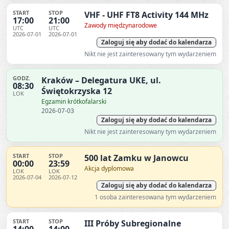
START
STOP
VHF - UHF FT8 Activity 144 MHz
17:00
21:00
Zawody międzynarodowe
UTC
UTC
2026-07-01
2026-07-01
Zaloguj się aby dodać do kalendarza
Nikt nie jest zainteresowany tym wydarzeniem
GODZ.
Kraków – Delegatura UKE, ul.
08:30
Świętokrzyska 12
LOK
Egzamin krótkofalarski
2026-07-03
Zaloguj się aby dodać do kalendarza
Nikt nie jest zainteresowany tym wydarzeniem
START
STOP
500 lat Zamku w Janowcu
00:00
23:59
Akcja dyplomowa
LOK
LOK
2026-07-04
2026-07-12
Zaloguj się aby dodać do kalendarza
1 osoba zainteresowana tym wydarzeniem
START
STOP
III Próby Subregionalne
14:00
14:00