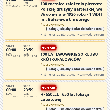
LOK
LOK
100 rocznica założenia pierwszej
2026-06-15
2026-12-31
Polskiej drużyny harcerskiej we
Wrocławiu w 1926 roku - 1 WDH
im. Bolesława Chrobrego
Akcja dyplomowa
Zaloguj się aby dodać do kalendarza
Nikt nie jest zainteresowany tym wydarzeniem
START
STOP
ON AIR
00:00
23:59
LOK
LOK
100 LAT LWOWSKIEGO KLUBU
2026-06-18
2026-12-31
KRÓTKOFALOWCÓW
Akcja dyplomowa
Zaloguj się aby dodać do kalendarza
Nikt nie jest zainteresowany tym wydarzeniem
START
STOP
ON AIR
00:00
23:59
LOK
LOK
HF650LLL - 650 lat lokacji
2026-06-21
2026-09-23
Lubatowej
Akcja dyplomowa
Zaloguj się aby dodać do kalendarza