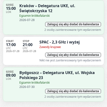
GODZ.
Kraków – Delegatura UKE, ul.
15:00
Świętokrzyska 12
LOK
Egzamin krótkofalarski
2026-07-28
Zaloguj się aby dodać do kalendarza
2 osoby zainteresowane tym wydarzeniem
START
STOP
SPAC - 2,3 GHz i wyżej
17:00
21:00
Zawody krajowe
UTC
UTC
2026-07-28
2026-07-28
Zaloguj się aby dodać do kalendarza
Nikt nie jest zainteresowany tym wydarzeniem
GODZ.
Bydgoszcz – Delegatura UKE, ul. Wojska
09:00
Polskiego 23
LOK
Egzamin krótkofalarski
2026-07-30
Zaloguj się aby dodać do kalendarza
2 osoby zainteresowane tym wydarzeniem