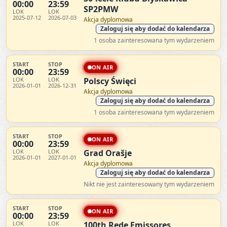
00:00
23:59
SP2PMW
LOK
LOK
2025-07-12
2026-07-03
Akcja dyplomowa
Zaloguj się aby dodać do kalendarza
1 osoba zainteresowana tym wydarzeniem
START
STOP
ON AIR
00:00
23:59
LOK
LOK
Polscy Święci
2026-01-01
2026-12-31
Akcja dyplomowa
Zaloguj się aby dodać do kalendarza
1 osoba zainteresowana tym wydarzeniem
START
STOP
ON AIR
00:00
23:59
LOK
LOK
Grad Orašje
2026-01-01
2027-01-01
Akcja dyplomowa
Zaloguj się aby dodać do kalendarza
Nikt nie jest zainteresowany tym wydarzeniem
START
STOP
ON AIR
00:00
23:59
LOK
LOK
100th Rede Emissores