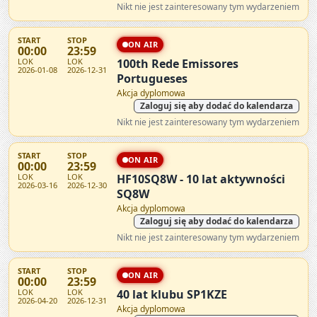
Nikt nie jest zainteresowany tym wydarzeniem
START
STOP
ON AIR
00:00
23:59
LOK
LOK
100th Rede Emissores
2026-01-08
2026-12-31
Portugueses
Akcja dyplomowa
Zaloguj się aby dodać do kalendarza
Nikt nie jest zainteresowany tym wydarzeniem
START
STOP
ON AIR
00:00
23:59
LOK
LOK
HF10SQ8W - 10 lat aktywności
2026-03-16
2026-12-30
SQ8W
Akcja dyplomowa
Zaloguj się aby dodać do kalendarza
Nikt nie jest zainteresowany tym wydarzeniem
START
STOP
ON AIR
00:00
23:59
LOK
LOK
40 lat klubu SP1KZE
2026-04-20
2026-12-31
Akcja dyplomowa