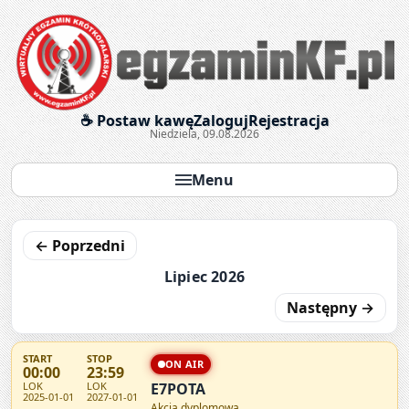
Egzaminy krótkofalarskie onl
☕ Postaw kawę
Zaloguj
Rejestracja
Niedziela, 09.08.2026
Menu
← Poprzedni
Lipiec 2026
Następny →
START
STOP
ON AIR
00:00
23:59
LOK
LOK
E7POTA
2025-01-01
2027-01-01
Akcja dyplomowa