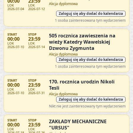
00:00
23:59
Akcja dyplomowa
LOK
LOK
2026-07-04
2026-07-12
Zaloguj się aby dodać do kalendarza
1 osoba zainteresowana tym wydarzeniem
START
STOP
505 rocznica zawieszenia na
00:00
23:59
wieży Katedry Wawelskiej
LOK
LOK
2026-07-10
2026-07-14
Dzwonu Zygmunta
Akcja dyplomowa
Zaloguj się aby dodać do kalendarza
1 osoba zainteresowana tym wydarzeniem
START
STOP
170. rocznica urodzin Nikoli
00:00
23:59
Tesli
LOK
LOK
2026-07-10
2026-07-31
Akcja dyplomowa
Zaloguj się aby dodać do kalendarza
Nikt nie jest zainteresowany tym wydarzeniem
START
STOP
ZAKŁADY MECHANICZNE
00:00
23:59
"URSUS"
LOK
LOK
2026-07-18
2026-07-26