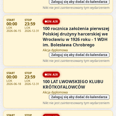
Zaloguj się aby dodać do kalendarza
Nikt nie jest zainteresowany tym wydarzeniem
START
STOP
ON AIR
00:00
23:59
LOK
LOK
100 rocznica założenia pierwszej
2026-06-15
2026-12-31
Polskiej drużyny harcerskiej we
Wrocławiu w 1926 roku - 1 WDH
im. Bolesława Chrobrego
Akcja dyplomowa
Zaloguj się aby dodać do kalendarza
Nikt nie jest zainteresowany tym wydarzeniem
START
STOP
ON AIR
00:00
23:59
LOK
LOK
100 LAT LWOWSKIEGO KLUBU
2026-06-18
2026-12-31
KRÓTKOFALOWCÓW
Akcja dyplomowa
Zaloguj się aby dodać do kalendarza
Nikt nie jest zainteresowany tym wydarzeniem
START
STOP