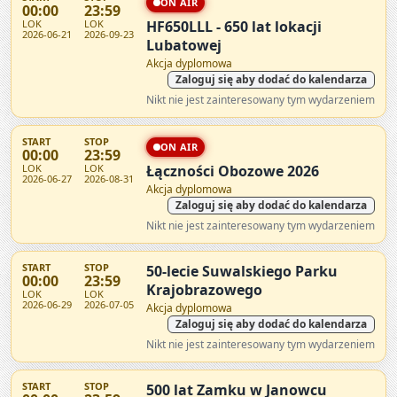
ON AIR
00:00
23:59
LOK
LOK
HF650LLL - 650 lat lokacji
2026-06-21
2026-09-23
Lubatowej
Akcja dyplomowa
Zaloguj się aby dodać do kalendarza
Nikt nie jest zainteresowany tym wydarzeniem
START
STOP
ON AIR
00:00
23:59
LOK
LOK
Łączności Obozowe 2026
2026-06-27
2026-08-31
Akcja dyplomowa
Zaloguj się aby dodać do kalendarza
Nikt nie jest zainteresowany tym wydarzeniem
START
STOP
50-lecie Suwalskiego Parku
00:00
23:59
Krajobrazowego
LOK
LOK
2026-06-29
2026-07-05
Akcja dyplomowa
Zaloguj się aby dodać do kalendarza
Nikt nie jest zainteresowany tym wydarzeniem
START
STOP
500 lat Zamku w Janowcu