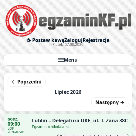
Egzaminy krótkofalarskie onl
☕ Postaw kawę
Zaloguj
Rejestracja
Piątek, 07.08.2026
Menu
← Poprzedni
Lipiec 2026
Następny →
GODZ.
Lublin – Delegatura UKE, ul. T. Zana 38C
09:00
Egzamin krótkofalarski
LOK
2026-07-01