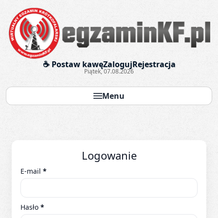
Egzaminy krótkofalarskie onl
☕ Postaw kawę
Zaloguj
Rejestracja
Piątek, 07.08.2026
Menu
Logowanie
E-mail
*
Hasło
*