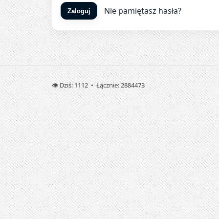
Nie pamiętasz hasła?
Zaloguj
👁️ Dziś: 1112 • Łącznie: 2884473