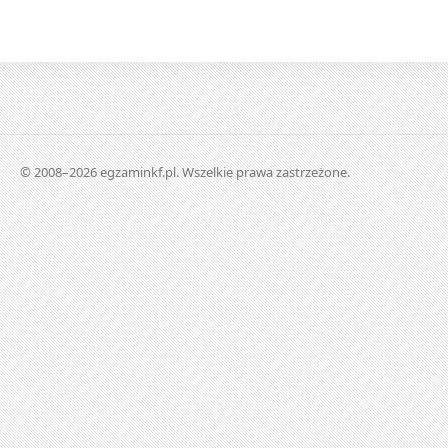
© 2008–2026 egzaminkf.pl. Wszelkie prawa zastrzeżone.