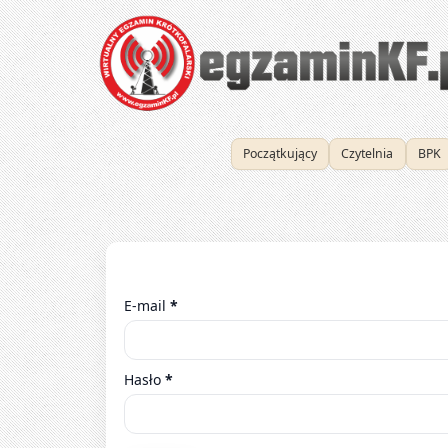
Egzaminy krótkofalarskie online – testy UKE 
Początkujący
Czytelnia
BPK
E-mail
*
Hasło
*