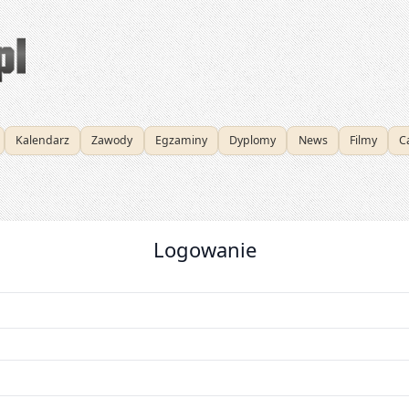
i nauka do egzaminu
Kalendarz
Zawody
Egzaminy
Dyplomy
News
Filmy
C
Logowanie