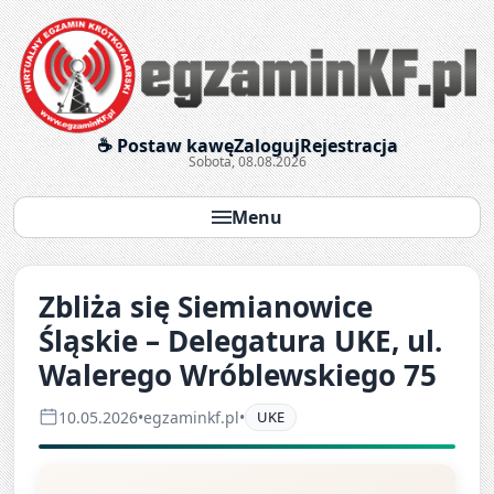
Egzaminy krótkofalarskie onl
☕ Postaw kawę
Zaloguj
Rejestracja
Sobota, 08.08.2026
Menu
Zbliża się Siemianowice
Śląskie – Delegatura UKE, ul.
Walerego Wróblewskiego 75
10.05.2026
•
egzaminkf.pl
•
UKE