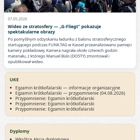
07.05.2026
Wideo ze stratosfery — „G‑Fliegt” pokazuje
spektakularne obrazy
Po pomyślnym odzyskaniu ładunku z balonu stratosferycznego
startującego podczas FUNK.TAG w Kassel przeanalizowano pamięci
kamery pokładowej. Kamera nagrała około czterech godzin
materiału, z którego Manuel Bülo (DO5TY) zmontował i
opublikował wideo.
UKE
Egzamin krótkofalarski — informacje organizacyjne
Egzamin krótkofalarski — przypomnienie (04.08.2026)
Przypomnienie: Egzamin krótkofalarski
Przypomnienie: Egzamin krótkofalarski
Przypomnienie: Egzamin krótkofalarski
Dyplomy
Wkrótce Akcja dyplomowa