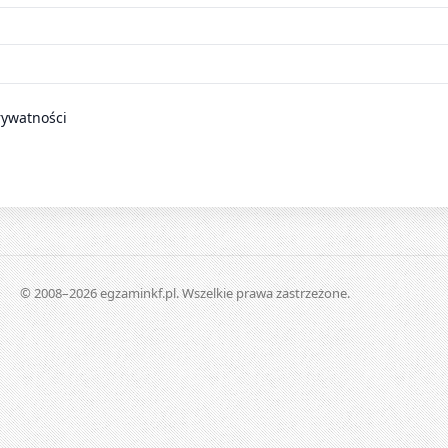
rywatności
© 2008–2026 egzaminkf.pl. Wszelkie prawa zastrzeżone.