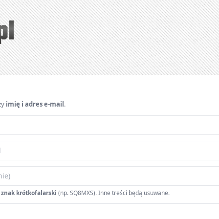
i nauka do egzaminu
zy
imię i adres e-mail
.
 znak krótkofalarski
(np. SQ8MXS). Inne treści będą usuwane.