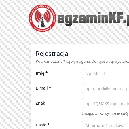
Egzaminy krótkofalarskie online – testy UKE 
Rejestracja
Pola oznaczone
*
są wymagane. Do rejestracji wystarc
Imię
*
E-mail
*
Znak
Uwaga: wpisz wyłącznie
swój
Hasło
*