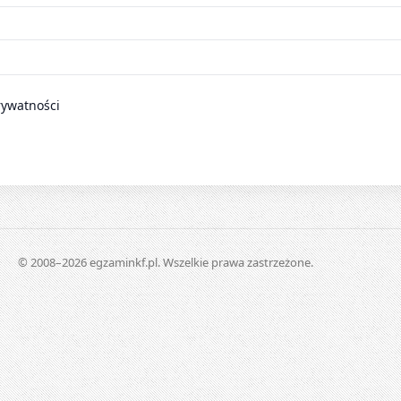
rywatności
© 2008–2026 egzaminkf.pl. Wszelkie prawa zastrzeżone.