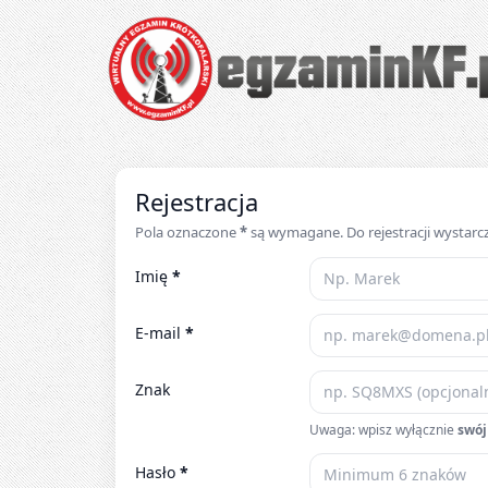
Egzaminy krótkofalarskie online – testy UKE 
Rejestracja
Pola oznaczone
*
są wymagane. Do rejestracji wystarc
Imię
*
E-mail
*
Znak
Uwaga: wpisz wyłącznie
swój
Hasło
*