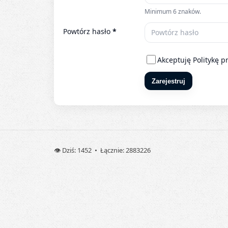
Minimum 6 znaków.
Powtórz hasło
*
Akceptuję
Politykę p
Zarejestruj
👁️ Dziś: 1452 • Łącznie: 2883226