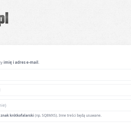
i nauka do egzaminu
zy
imię i adres e-mail
.
 znak krótkofalarski
(np. SQ8MXS). Inne treści będą usuwane.