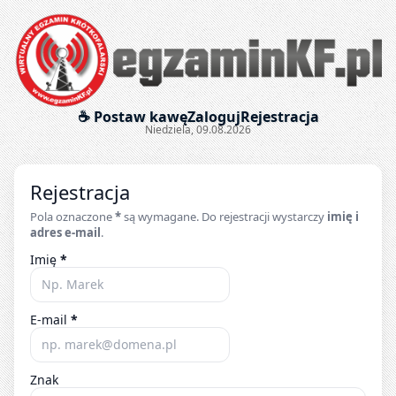
Egzaminy krótkofalarskie onl
☕ Postaw kawę
Zaloguj
Rejestracja
Niedziela, 09.08.2026
Rejestracja
Pola oznaczone
*
są wymagane. Do rejestracji wystarczy
imię i
adres e-mail
.
Imię
*
E-mail
*
Znak