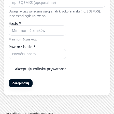
Uwaga: wpisz wyłącznie
swój znak krótkofalarski
(np. SQ8MXS).
Inne treści będą usuwane.
Hasło
*
Minimum 6 znaków.
Powtórz hasło
*
Akceptuję
Politykę prywatności
Zarejestruj
👁️ Dziś: 882 • Łącznie: 2887350