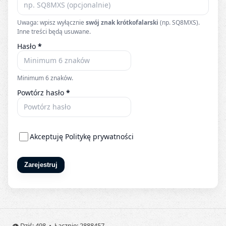
Uwaga: wpisz wyłącznie
swój znak krótkofalarski
(np. SQ8MXS).
Inne treści będą usuwane.
Hasło
*
Minimum 6 znaków.
Powtórz hasło
*
Akceptuję
Politykę prywatności
Zarejestruj
👁️ Dziś: 498 • Łącznie: 2888457