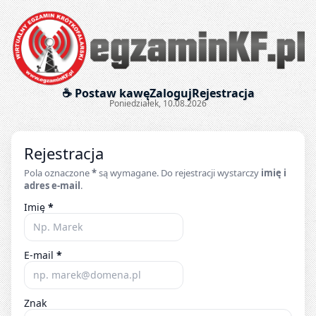
Egzaminy krótkofalarskie onl
☕ Postaw kawę
Zaloguj
Rejestracja
Poniedziałek, 10.08.2026
Rejestracja
Pola oznaczone
*
są wymagane. Do rejestracji wystarczy
imię i
adres e-mail
.
Imię
*
E-mail
*
Znak