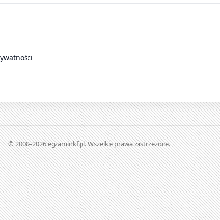
rywatności
© 2008–2026 egzaminkf.pl. Wszelkie prawa zastrzeżone.