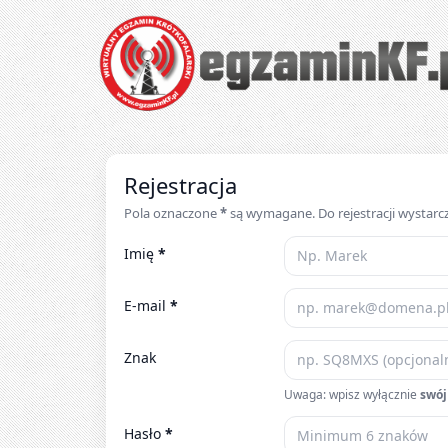
Egzaminy krótkofalarskie online – testy UKE 
Rejestracja
Pola oznaczone
*
są wymagane. Do rejestracji wystarc
Imię
*
E-mail
*
Znak
Uwaga: wpisz wyłącznie
swój
Hasło
*