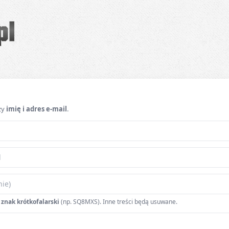
i nauka do egzaminu
zy
imię i adres e-mail
.
 znak krótkofalarski
(np. SQ8MXS). Inne treści będą usuwane.