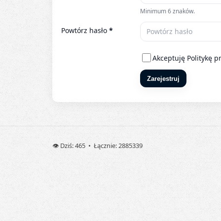
Minimum 6 znaków.
Powtórz hasło
*
Akceptuję
Politykę p
Zarejestruj
👁️ Dziś: 465 • Łącznie: 2885339