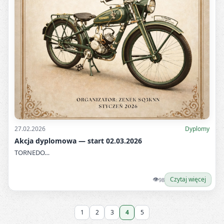
27.02.2026
Dyplomy
Akcja dyplomowa — start 02.03.2026
TORNEDO…
👁
Czytaj więcej
98
1
2
3
4
5