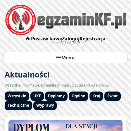
Egzaminy krótkofalarskie onl
☕ Postaw kawę
Zaloguj
Rejestracja
Piątek, 07.08.2026
Menu
Aktualności
Wszystkie informacje, komunikaty i wpisy z życia krótkofalowców.
Wszystkie
UKE
Dyplomy
Ogólne
Kraj
Świat
Techniczne
Wyprawy