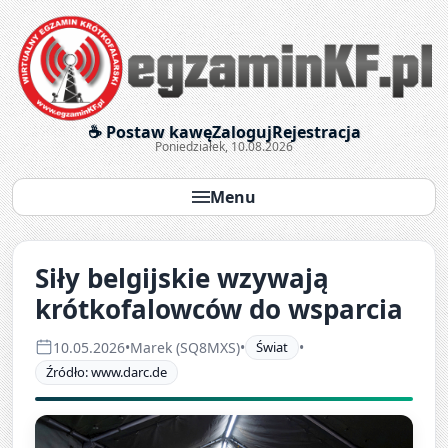
Egzaminy krótkofalarskie onl
☕ Postaw kawę
Zaloguj
Rejestracja
Poniedziałek, 10.08.2026
Menu
Siły belgijskie wzywają
krótkofalowców do wsparcia
10.05.2026
•
Marek (SQ8MXS)
•
Świat
•
Źródło: www.darc.de